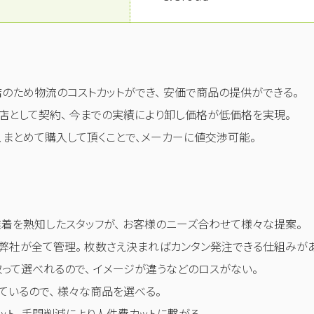
のため物流のコストカットができ、 安価で商品の提供ができる。
店として契約、 今までの実績により卸し価格が低価格を実現。
、まとめて購入して頂くことで、メーカーに値交渉可能。
業着を熟知したスタッフが、 お客様のニーズ合わせて様々な提案。
弊社が全て管理。 枚数さえ決まればカンタン発注できる仕組みが
って選べれるので、 イメージが違うなどのロスがない。
ているので、 様々な商品を選べる。
ット、手間削減により人件費カットに繋がる。