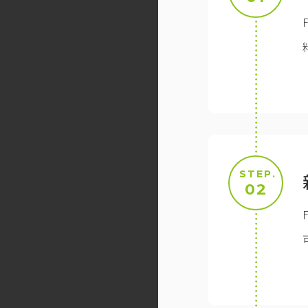
STEP.
02