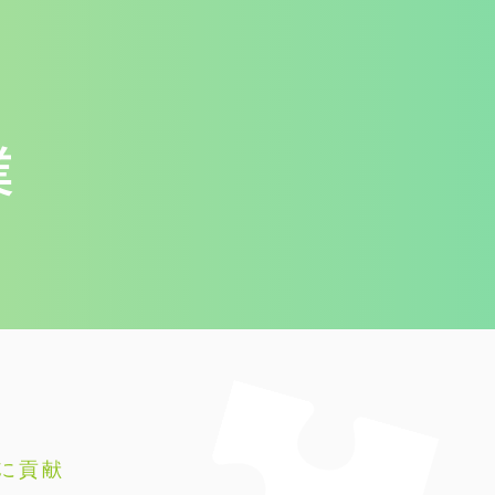
業
に貢献