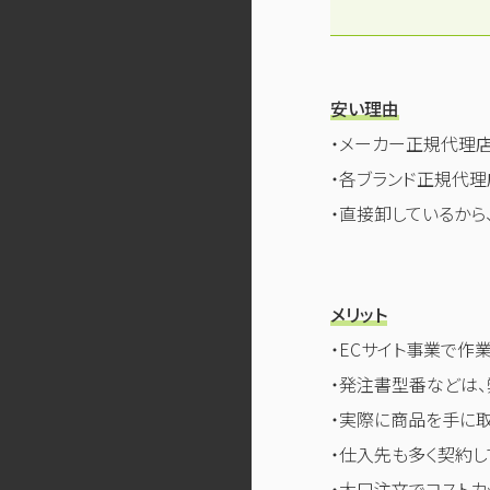
安い理由
・メーカー正規代理店
・各ブランド正規代理
・直接卸しているから
メリット
・ECサイト事業で作
・発注書型番などは、
・実際に商品を手に取
・仕入先も多く契約し
・大口注文でコストカ