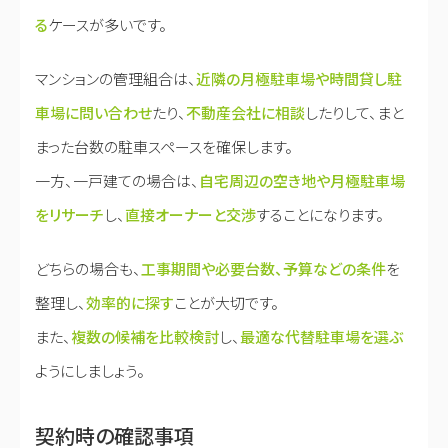
る
ケースが多いです。
マンションの管理組合は、
近隣の月極駐車場や時間貸し駐
車場に問い合わせ
たり、
不動産会社に相談
したりして、まと
まった台数の駐車スペースを確保します。
一方、一戸建ての場合は、
自宅周辺の空き地や月極駐車場
をリサーチ
し、
直接オーナーと交渉
することになります。
どちらの場合も、
工事期間や必要台数、予算などの条件
を
整理し、
効率的に探す
ことが大切です。
また、
複数の候補を比較検討
し、
最適な代替駐車場を選ぶ
ようにしましょう。
契約時の確認事項