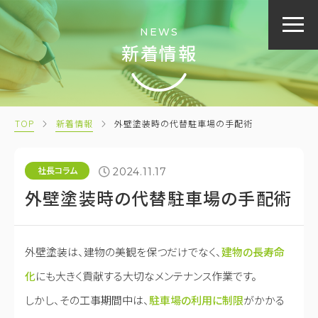
NEWS
新着情報
TOP
新着情報
外壁塗装時の代替駐車場の手配術
社長コラム
2024.11.17
外壁塗装時の代替駐車場の手配術
外壁塗装は、建物の美観を保つだけでなく、
建物の長寿命
化
にも大きく貢献する大切なメンテナンス作業です。
しかし、その工事期間中は、
駐車場の利用に制限
がかかる