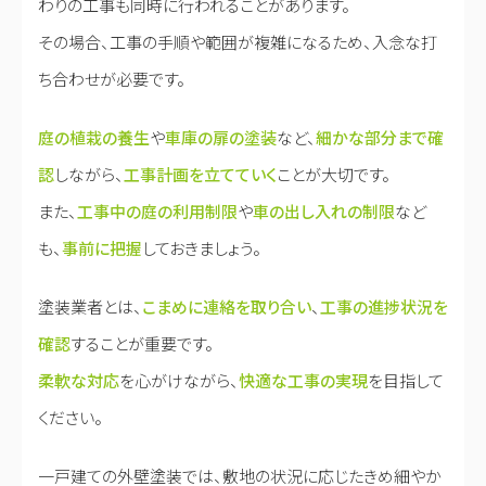
わりの工事も同時に行われることがあります。
その場合、工事の手順や範囲が複雑になるため、入念な打
ち合わせが必要です。
庭の植栽の養生
や
車庫の扉の塗装
など、
細かな部分まで確
認
しながら、
工事計画を立てていく
ことが大切です。
また、
工事中の庭の利用制限
や
車の出し入れの制限
など
も、
事前に把握
しておきましょう。
塗装業者とは、
こまめに連絡を取り合い
、
工事の進捗状況を
確認
することが重要です。
柔軟な対応
を心がけながら、
快適な工事の実現
を目指して
ください。
一戸建ての外壁塗装では、敷地の状況に応じたきめ細やか