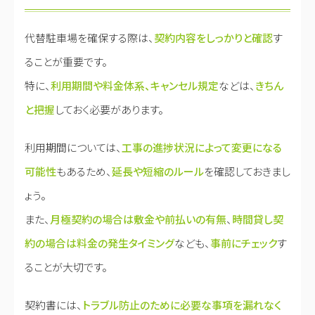
代替駐車場を確保する際は、
契約内容をしっかりと確認
す
ることが重要です。
特に、
利用期間や料金体系、キャンセル規定
などは、
きちん
と把握
しておく必要があります。
利用期間については、
工事の進捗状況によって変更になる
可能性
もあるため、
延長や短縮のルール
を確認しておきまし
ょう。
また、
月極契約の場合は敷金や前払いの有無
、
時間貸し契
約の場合は料金の発生タイミング
なども、
事前にチェック
す
ることが大切です。
契約書には、
トラブル防止のために必要な事項を漏れなく