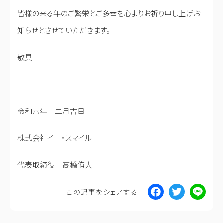
皆様の来る年のご繁栄とご多幸を心よりお祈り申し上げお
知らせとさせていただきます。
敬具
令和六年十二月吉日
株式会社イー・スマイル
代表取締役 高橋侑大
Facebo
Twitt
Li
この記事をシェアする